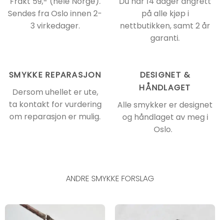
Frakt 59,- (hele Norge).
Du har 14 dager angrett
Sendes fra Oslo innen 2-
på alle kjøp i
3 virkedager.
nettbutikken, samt 2 år
garanti.
SMYKKE REPARASJON
DESIGNET &
HÅNDLAGET
Dersom uhellet er ute,
ta kontakt for vurdering
Alle smykker er designet
om reparasjon er mulig.
og håndlaget av meg i
Oslo.
ANDRE SMYKKE FORSLAG