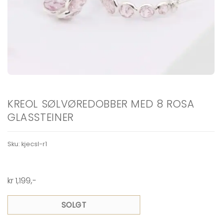
KREOL SØLVØREDOBBER MED 8 ROSA
GLASSTEINER
Sku:
kjecsl-r1
kr
1,199
,-
SOLGT