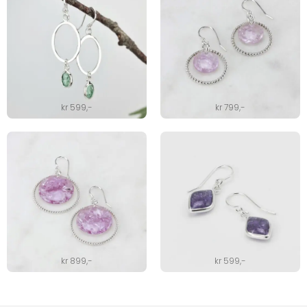
kr
599
,-
kr
799
,-
kr
899
,-
kr
599
,-