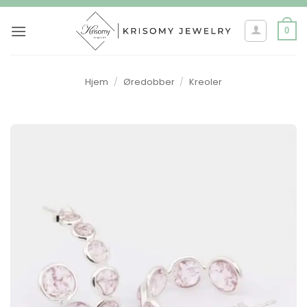
Skip
to
0
content
Hjem
/
Øredobber
/
Kreoler