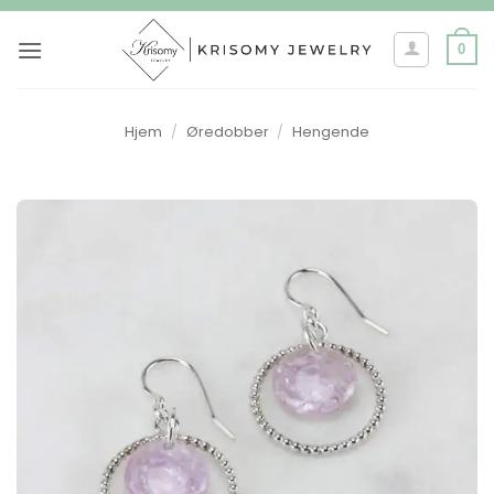
Skip
to
0
content
Hjem
/
Øredobber
/
Hengende