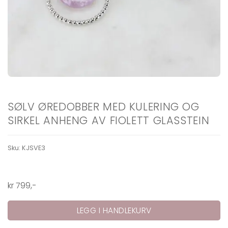
SØLV ØREDOBBER MED KULERING OG
SIRKEL ANHENG AV FIOLETT GLASSTEIN
Sku:
KJSVE3
kr
799
,-
LEGG I HANDLEKURV