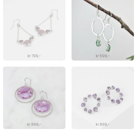
kr
799
,-
kr
599
,-
kr
899
,-
kr
899
,-