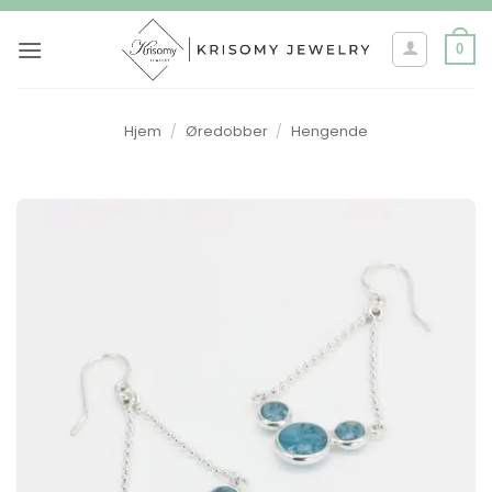
Skip
to
0
content
Hjem
/
Øredobber
/
Hengende