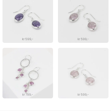
kr
599
,-
kr
599
,-
kr
799
,-
kr
599
,-