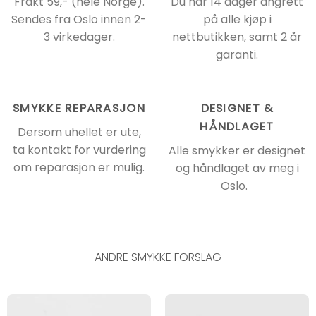
Frakt 59,- (hele Norge).
Du har 14 dager angrett
Sendes fra Oslo innen 2-
på alle kjøp i
3 virkedager.
nettbutikken, samt 2 år
garanti.
SMYKKE REPARASJON
DESIGNET &
HÅNDLAGET
Dersom uhellet er ute,
ta kontakt for vurdering
Alle smykker er designet
om reparasjon er mulig.
og håndlaget av meg i
Oslo.
ANDRE SMYKKE FORSLAG