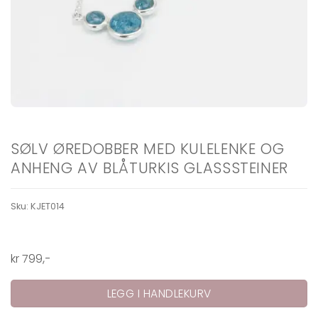
SØLV ØREDOBBER MED KULELENKE OG
ANHENG AV BLÅTURKIS GLASSSTEINER
Sku:
KJET014
kr
799
,-
LEGG I HANDLEKURV