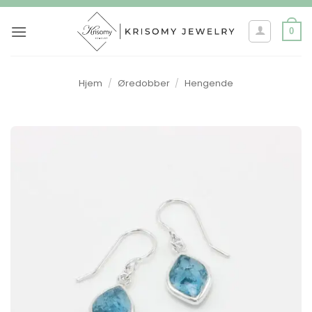
Skip
to
0
content
Hjem
/
Øredobber
/
Hengende