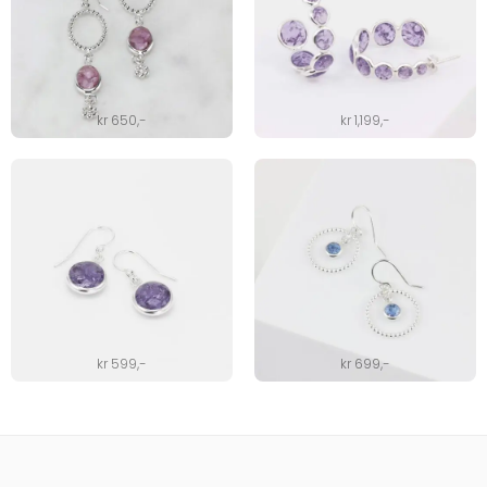
kr
650
,-
kr
1,199
,-
kr
599
,-
kr
699
,-