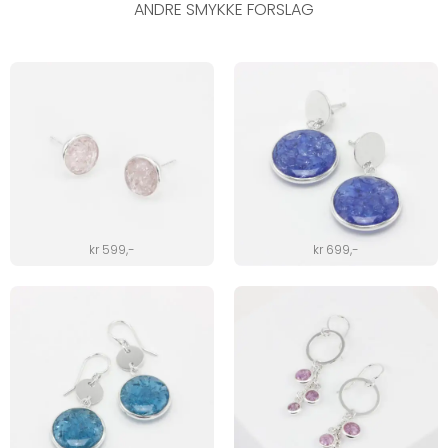
ANDRE SMYKKE FORSLAG
kr
599
,-
kr
699
,-