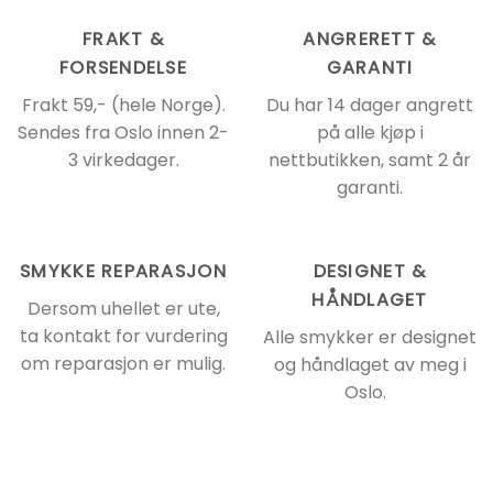
FRAKT &
ANGRERETT &
FORSENDELSE
GARANTI
Frakt 59,- (hele Norge).
Du har 14 dager angrett
Sendes fra Oslo innen 2-
på alle kjøp i
3 virkedager.
nettbutikken, samt 2 år
garanti.
SMYKKE REPARASJON
DESIGNET &
HÅNDLAGET
Dersom uhellet er ute,
ta kontakt for vurdering
Alle smykker er designet
om reparasjon er mulig.
og håndlaget av meg i
Oslo.