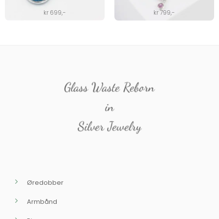
kr
699
,-
kr
799
,-
Glass Waste Reborn
in
Silver Jewelry
Øredobber
Armbånd