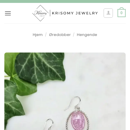
Skip
to
0
content
Hjem
/
Øredobber
/
Hengende