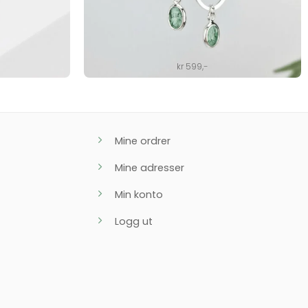
kr
599
,-
Mine ordrer
Mine adresser
Min konto
Logg ut