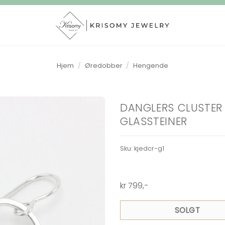
Hjem
/
Øredobber
/
Hengende
DANGLERS CLUSTER
GLASSTEINER
Sku:
kjedcr-g1
kr
799
,-
SOLGT