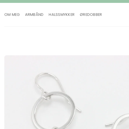
Skip
to
OM MEG
ARMBÅND
HALSSMYKKER
ØREDOBBER
content