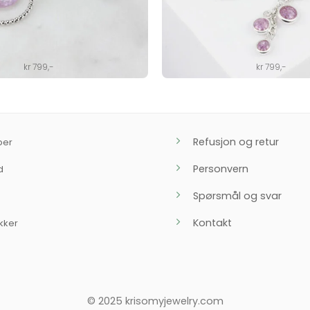
kr
799
,-
kr
799
,-
Refusjon og retur
ber
Personvern
d
Spørsmål og svar
Kontakt
kker
© 2025 krisomyjewelry.com