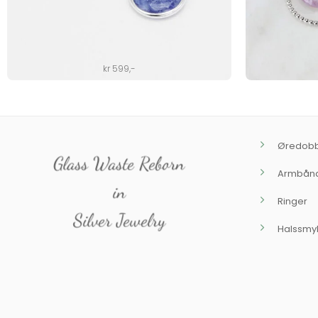
kr
599
,-
Øredob
Glass Waste Reborn
Armbån
in
Ringer
Silver Jewelry
Halssmy