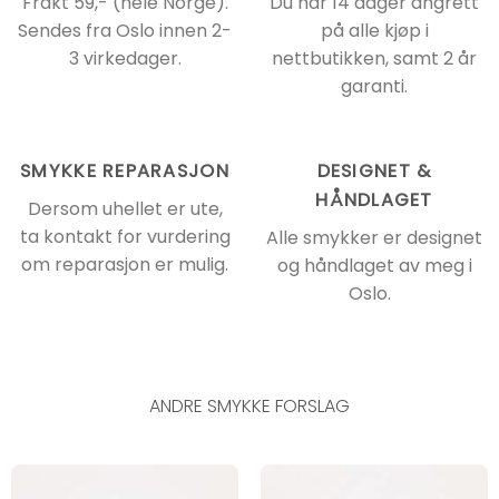
Frakt 59,- (hele Norge).
Du har 14 dager angrett
Sendes fra Oslo innen 2-
på alle kjøp i
3 virkedager.
nettbutikken, samt 2 år
garanti.
SMYKKE REPARASJON
DESIGNET &
HÅNDLAGET
Dersom uhellet er ute,
ta kontakt for vurdering
Alle smykker er designet
om reparasjon er mulig.
og håndlaget av meg i
Oslo.
ANDRE SMYKKE FORSLAG