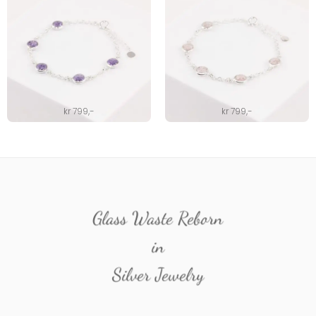
kr
799
,-
kr
799
,-
Glass Waste Reborn
in
Silver Jewelry