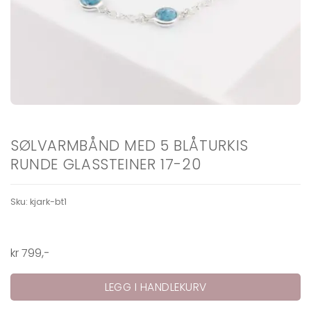
SØLVARMBÅND MED 5 BLÅTURKIS
RUNDE GLASSTEINER 17-20
Sku:
kjark-bt1
kr
799
,-
LEGG I HANDLEKURV