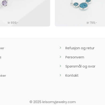
kr
899
,-
kr
799
,-
Refusjon og retur
ber
Personvern
d
Spørsmål og svar
Kontakt
kker
© 2025 krisomyjewelry.com