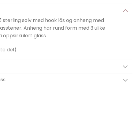
 sterling sølv med hook lås og anheng med
lasstener. Anheng har rund form med 3 ulike
ra oppsirkulert glass.
te del)
ass