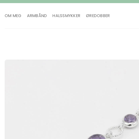
Skip
to
OM MEG
ARMBÅND
HALSSMYKKER
ØREDOBBER
content