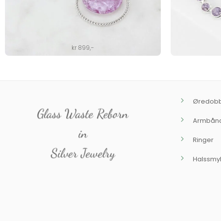
kr
899
,-
Øredob
Glass Waste Reborn
Armbån
in
Ringer
Silver Jewelry
Halssmy