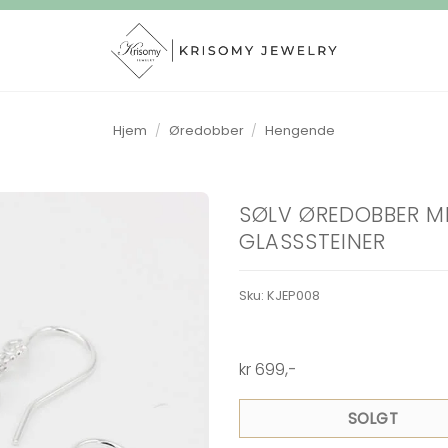
Hjem
/
Øredobber
/
Hengende
SØLV ØREDOBBER ME
GLASSSTEINER
Sku:
KJEP008
kr
699
,-
SOLGT