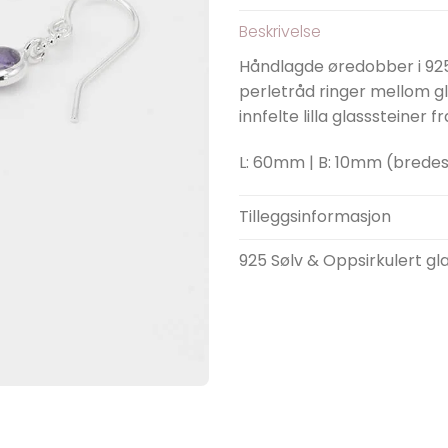
Beskrivelse
Håndlagde øredobber i 925
perletråd ringer mellom g
innfelte lilla glasssteiner f
L: 60mm | B: 10mm (bredes
Tilleggsinformasjon
925 Sølv & Oppsirkulert gl