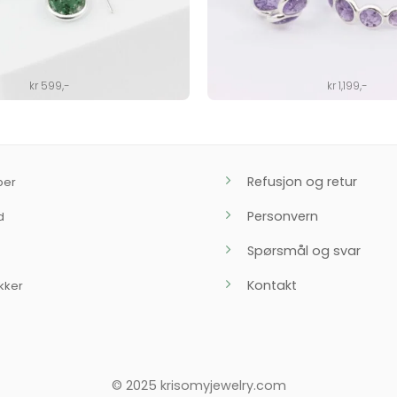
kr
599
,-
kr
1,199
,-
Refusjon og retur
ber
Personvern
d
Spørsmål og svar
Kontakt
kker
© 2025 krisomyjewelry.com