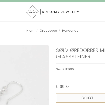
Hjem
/
Øredobber
/
Hengende
SØLV ØREDOBBER ME
GLASSSTEINER
Sku:
KJET010
kr
699
,-
SOLGT