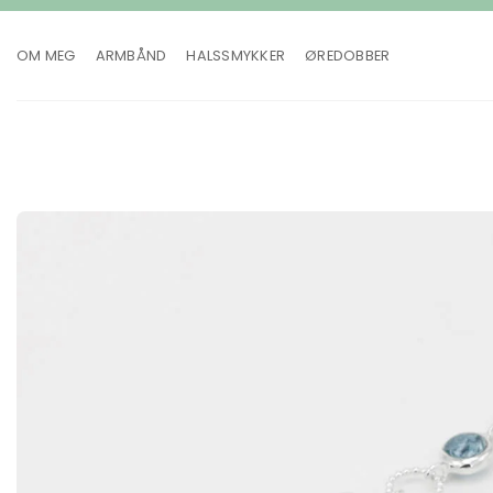
Skip
to
OM MEG
ARMBÅND
HALSSMYKKER
ØREDOBBER
content