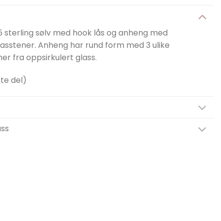
 sterling sølv med hook lås og anheng med
lasstener. Anheng har rund form med 3 ulike
ner fra oppsirkulert glass.
te del)
ass