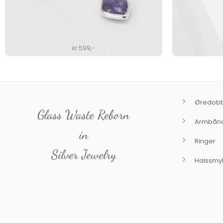
kr
599
,-
Øredob
Glass Waste Reborn
Armbån
in
Ringer
Silver Jewelry
Halssmy