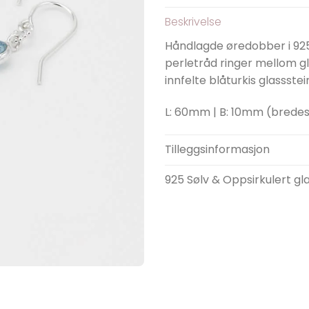
Beskrivelse
Håndlagde øredobber i 925
perletråd ringer mellom g
innfelte blåturkis glassstei
L: 60mm | B: 10mm (bredes
Tilleggsinformasjon
925 Sølv & Oppsirkulert gl