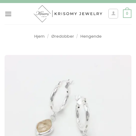
Skip
to
0
content
Hjem
/
Øredobber
/
Hengende