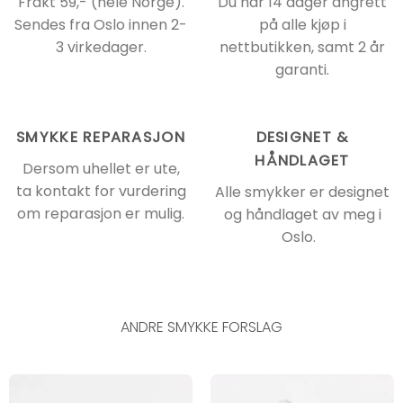
Frakt 59,- (hele Norge).
Du har 14 dager angrett
Sendes fra Oslo innen 2-
på alle kjøp i
3 virkedager.
nettbutikken, samt 2 år
garanti.
SMYKKE REPARASJON
DESIGNET &
HÅNDLAGET
Dersom uhellet er ute,
ta kontakt for vurdering
Alle smykker er designet
om reparasjon er mulig.
og håndlaget av meg i
Oslo.
ANDRE SMYKKE FORSLAG