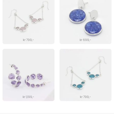
kr
799
,-
kr
699
,-
kr
1,199
,-
kr
799
,-