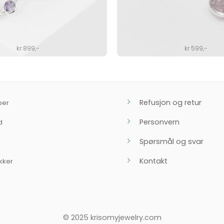
kr
899
,-
kr
599
,-
Refusjon og retur
ber
Personvern
d
Spørsmål og svar
Kontakt
kker
© 2025 krisomyjewelry.com