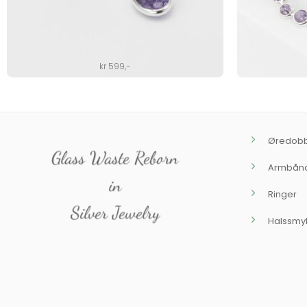
kr
599
,-
Øredob
Glass Waste Reborn
Armbån
in
Ringer
Silver Jewelry
Halssmy