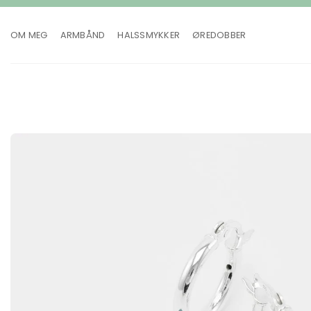
Skip
to
OM MEG
ARMBÅND
HALSSMYKKER
ØREDOBBER
content