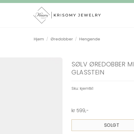
Hjem
/
Øredobber
/
Hengende
SØLV ØREDOBBER M
GLASSTEIN
Sku:
kjemtk1
kr
599
,-
SOLGT