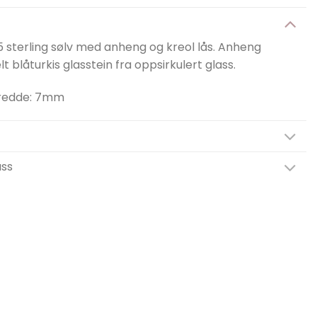
 sterling sølv med anheng og kreol lås. Anheng
 blåturkis glasstein fra oppsirkulert glass.
bredde: 7mm
ass