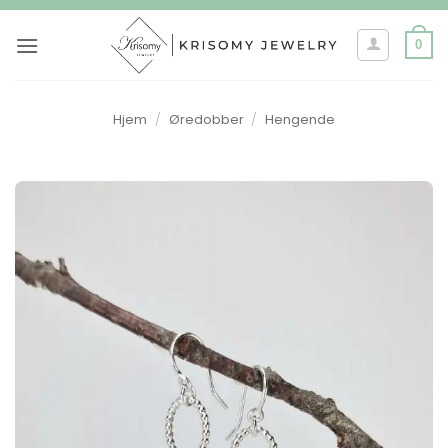
Skip
to
0
content
Hjem
/
Øredobber
/
Hengende