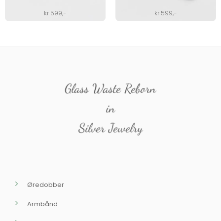
kr
599
,-
kr
599
,-
Glass Waste Reborn
in
Silver Jewelry
Øredobber
Armbånd