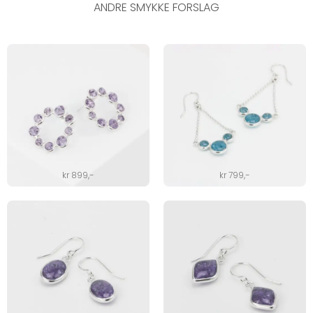
ANDRE SMYKKE FORSLAG
kr
899
,-
kr
799
,-