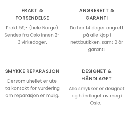
FRAKT &
ANGRERETT &
FORSENDELSE
GARANTI
Frakt 59,- (hele Norge).
Du har 14 dager angrett
Sendes fra Oslo innen 2-
på alle kjøp i
3 virkedager.
nettbutikken, samt 2 år
garanti.
SMYKKE REPARASJON
DESIGNET &
HÅNDLAGET
Dersom uhellet er ute,
ta kontakt for vurdering
Alle smykker er designet
om reparasjon er mulig.
og håndlaget av meg i
Oslo.